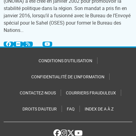
(UNOWA) a été créé en janvier 2002 pour promouvoir la
stabilité politique dans la région. Son mandat a pris fin en
janvier 2016, lorsqu’il a fusionné avec le Bureau de l’Envoyé
spécial pour le Sahel (OSES) pour former le Bureau des
Nations…
CONDITIONS D'UTILISATION
CONFIDENTIALITÉ DE L'INFORMATION
CONTACTEZ-NOUS
COURRIERS FRAUDULEUX
DROITS D'AUTEUR
FAQ
INDEX DE A À Z